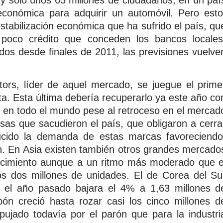
económica para adquirir un automóvil. Pero esto
tabilización económica que ha sufrido el país, qu
poco crédito que conceden los bancos locales
s desde finales de 2011, las previsiones vuelve
rs, líder de aquel mercado, se juegue el prime
a. Esta última debería recuperarlo ya este año co
s en todo el mundo pese al retroceso en el mercad
esas que sacudieron el país, que obligaron a cerra
ucido la demanda de estas marcas favoreciendo
n. En Asia existen también otros grandes mercado
ecimiento aunque a un ritmo más moderado que e
s dos millones de unidades. El de Corea del Su
 el año pasado bajara el 4% a 1,63 millones d
ón creció hasta rozar casi los cinco millones d
pujado todavía por el parón que para la industri