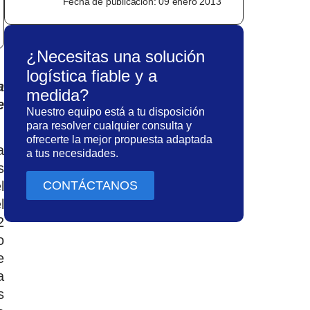
Fecha de publicación:
09 enero 2013
¿Necesitas una solución
logística fiable y a
a
medida?
e
Nuestro equipo está a tu disposición
para resolver cualquier consulta y
ofrecerte la mejor propuesta adaptada
a
a tus necesidades.
s
CONTÁCTANOS
l
l
2
o
e
a
s