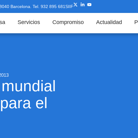
08040 Barcelona.
Tel. 932 895 681
SIIF
sa
Servicios
Compromiso
Actualidad
P
 2013
 mundial
para el