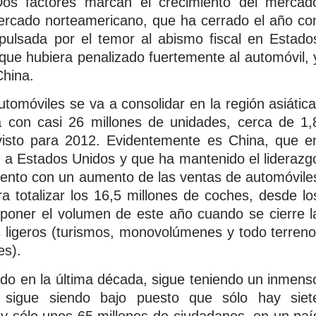
Dos factores marcan el crecimiento del mercad
ercado norteamericano, que ha cerrado el año co
mpulsada por el temor al abismo fiscal en Estado
que hubiera penalizado fuertemente al automóvil, 
China.
tomóviles se va a consolidar en la región asiática
con casi 26 millones de unidades, cerca de 1,
visto para 2012. Evidentemente es China, que e
 a Estados Unidos y que ha mantenido el liderazg
miento con un aumento de las ventas de automóvile
a totalizar los 16,5 millones de coches, desde lo
poner el volumen de este año cuando se cierre l
s ligeros (turismos, monovolúmenes y todo terreno
es).
ado en la última década, sigue teniendo un inmens
n sigue siendo bajo puesto que sólo hay siet
 y sólo unos 65 millones de ciudadanos, en un paí