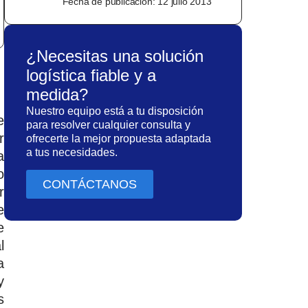
Fecha de publicación:
12 julio 2013
¿Necesitas una solución
logística fiable y a
medida?
Nuestro equipo está a tu disposición
e
para resolver cualquier consulta y
r
ofrecerte la mejor propuesta adaptada
a tus necesidades.
a
o
CONTÁCTANOS
r
e
e
l
a
y
s