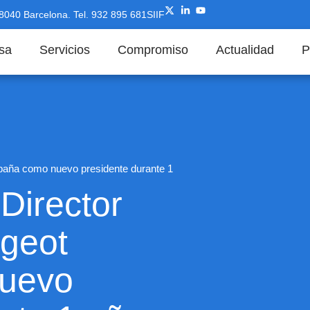
08040 Barcelona.
Tel. 932 895 681
SIIF
sa
Servicios
Compromiso
Actualidad
P
paña como nuevo presidente durante 1
Director
geot
uevo