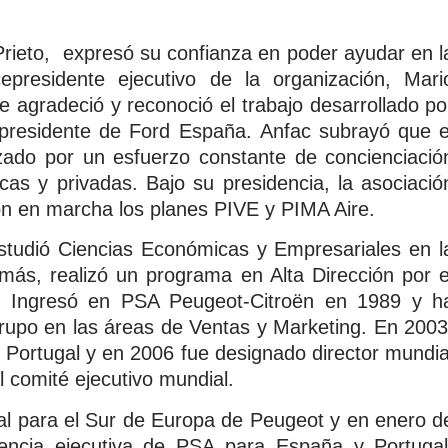
rieto, expresó su confianza en poder ayudar en l
epresidente ejecutivo de la organización, Mari
e agradeció y reconoció el trabajo desarrollado po
presidente de Ford España. Anfac subrayó que e
ado por un esfuerzo constante de concienciació
icas y privadas. Bajo su presidencia, la asociació
ron en marcha los planes PIVE y PIMA Aire.
tudió Ciencias Económicas y Empresariales en l
ás, realizó un programa en Alta Dirección por e
s. Ingresó en PSA Peugeot-Citroën en 1989 y h
rupo en las áreas de Ventas y Marketing. En 2003
 Portugal y en 2006 fue designado director mundia
 comité ejecutivo mundial.
 para el Sur de Europa de Peugeot y en enero d
encia ejecutiva de PSA para España y Portugal