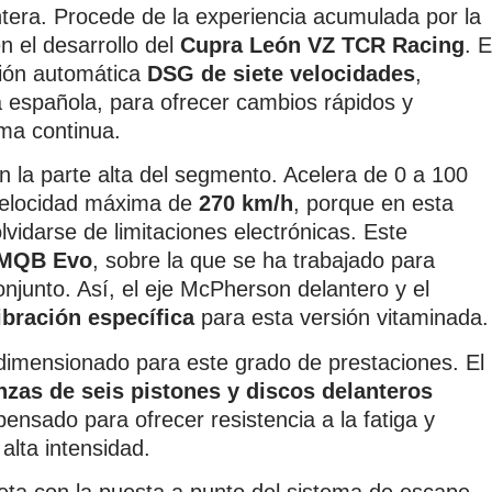
ntera. Procede de la experiencia acumulada por la
 el desarrollo del
Cupra León VZ TCR Racing
. E
sión automática
DSG de siete velocidades
,
 española, para ofrecer cambios rápidos y
ma continua.
n la parte alta del segmento. Acelera de 0 a 100
velocidad máxima de
270 km/h
, porque en esta
vidarse de limitaciones electrónicas. Este
MQB Evo
, sobre la que se ha trabajado para
onjunto. Así, el eje McPherson delantero y el
ibración específica
para esta versión vitaminada.
dimensionado para este grado de prestaciones. El
zas de seis pistones y discos delanteros
pensado para ofrecer resistencia a la fatiga y
alta intensidad.