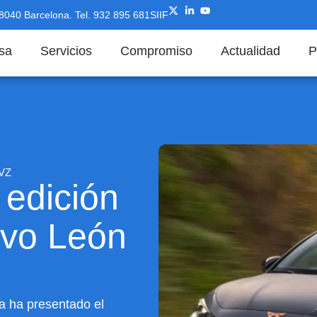
08040 Barcelona.
Tel. 932 895 681
SIIF
sa
Servicios
Compromiso
Actualidad
P
 VZ
 edición
evo León
a ha presentado el