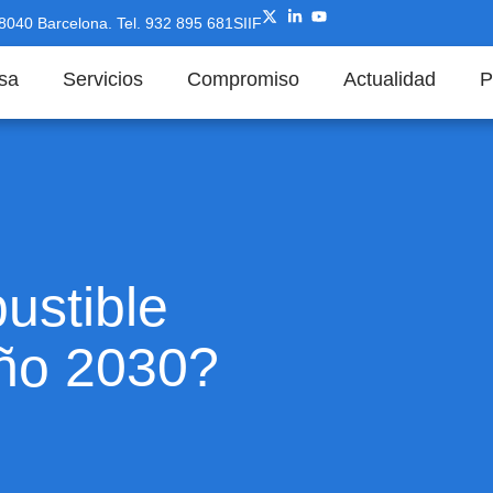
08040 Barcelona.
Tel. 932 895 681
SIIF
sa
Servicios
Compromiso
Actualidad
P
ustible
año 2030?