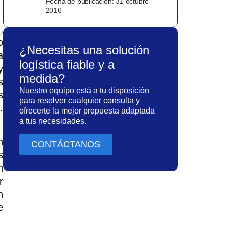
Fecha de publicación:
31 octubre
2016
o
¿Necesitas una solución
a
logística fiable y a
y
medida?
s
Nuestro equipo está a tu disposición
s
para resolver cualquier consulta y
.
ofrecerte la mejor propuesta adaptada
:
a tus necesidades.
n
CONTÁCTANOS
s
n
r
n
e