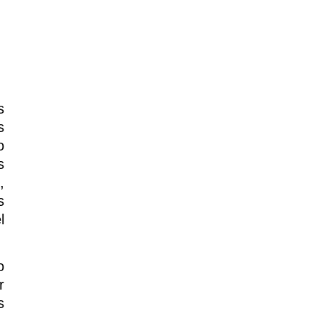
s
s
o
s
,
s
l
o
r
s