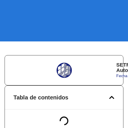
SETR
Auto
Fecha 
Tabla de contenidos