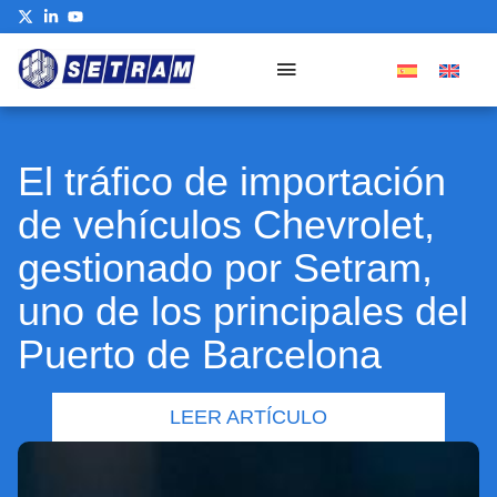
El tráfico de importación
de vehículos Chevrolet,
gestionado por Setram,
uno de los principales del
Puerto de Barcelona
LEER ARTÍCULO