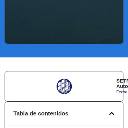
SETR
Auto
Fecha 
Tabla de contenidos