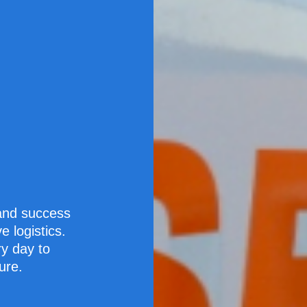
g
 and success
e logistics.
y day to
ure.