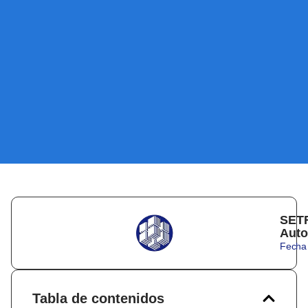
SETR
Auto
Fecha 
Tabla de contenidos