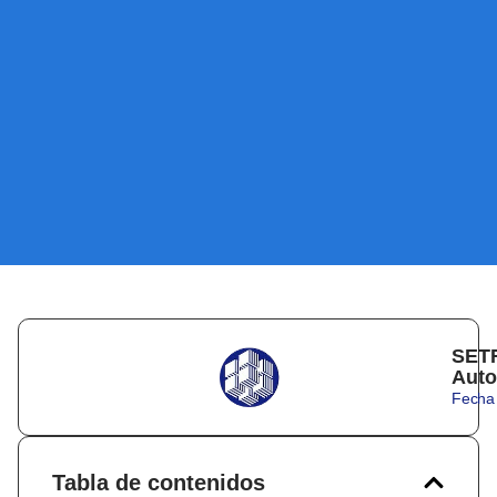
SETR
Auto
Fecha 
Tabla de contenidos