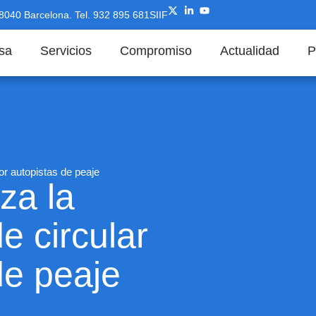
08040 Barcelona.
Tel. 932 895 681
SIIF
sa
Servicios
Compromiso
Actualidad
P
or autopistas de peaje
za la
e circular
de peaje