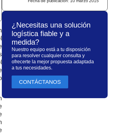
Fecha de publicación:
10 marzo 2015
¿Necesitas una solución
n
logística fiable y a
l
medida?
e
Nuestro equipo está a tu disposición
s
para resolver cualquier consulta y
l
ofrecerte la mejor propuesta adaptada
a tus necesidades.
e
o
CONTÁCTANOS
n
e
e
n
e