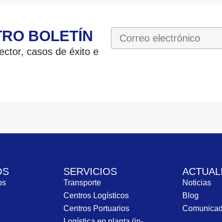
TRO BOLETÍN
ctor, casos de éxito e
OS
SERVICIOS
ACTUAL
ros
Transporte
Noticias
Centros Logísticos
Blog
Centros Portuarios
Comunica
Logística en planta (in-