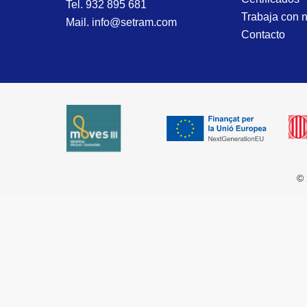
Tel. 932 895 681
Trabaja con 
Mail. info@setram.com
Contacto
© 