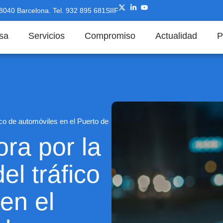
08040 Barcelona.
Tel. 932 895 681
SIIF
sa
Servicios
Compromiso
Actualidad
P
co de automóviles en el Puerto de
ra por la
el tráfico
en el