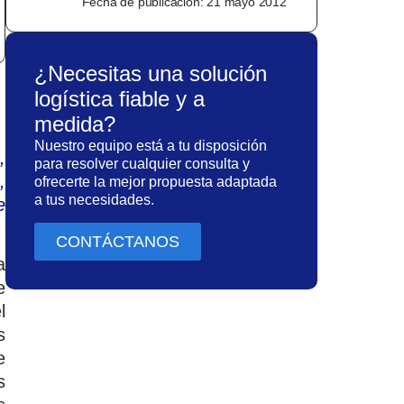
Fecha de publicación:
21 mayo 2012
¿Necesitas una solución
logística fiable y a
medida?
Nuestro equipo está a tu disposición
o
,
para resolver cualquier consulta y
,
ofrecerte la mejor propuesta adaptada
a tus necesidades.
e
CONTÁCTANOS
a
e
l
s
e
s