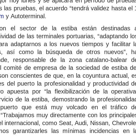
igor hoy lunes y se aplicará en período de prueba
las pruebas, el acuerdo “tendrá validez hasta el 
am
y Autoterminal.
on el sector de la estiba están destinadas 
ividad de las terminales portuarias, “adaptando lo
para adaptarnos a los nuevos tiempos y facilitar l
les, así como la búsqueda de otros nuevos”, h
nde, responsable de la zona catalano-balear d
el comité de empresa de la sociedad de estiba de
son conscientes de que, en la coyuntura actual, e
es del puerto la profesionalidad y productividad d
vo apuesta por “la flexibilización de la operativa
vicio de la estiba, demostrando la profesionalida
n puerto que está muy volcado en el tráfico d
 “Trabajamos muy directamente con los principale
l internacional, como Seat, Audi, Nissan, Chevrole
os garantizarles las mínimas incidencias en l