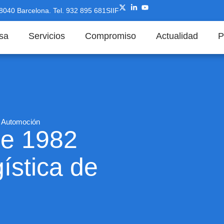
08040 Barcelona.
Tel. 932 895 681
SIIF
sa
Servicios
Compromiso
Actualidad
P
 Automoción
e 1982
ística de