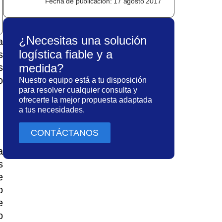
Fecha de publicación:
17 agosto 2017
¿Necesitas una solución
a
logística fiable y a
s
medida?
s
o
Nuestro equipo está a tu disposición
para resolver cualquier consulta y
ofrecerte la mejor propuesta adaptada
a tus necesidades.
CONTÁCTANOS
a
s
e
o
e
o