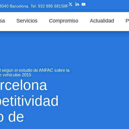
08040 Barcelona.
Tel. 932 895 681
SIIF
sa
Servicios
Compromiso
Actualidad
P
d según el estudio de ANFAC sobre la
 de vehículos 2015
rcelona
titividad
o de