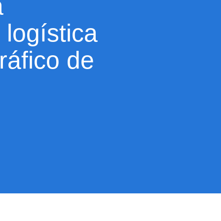
a
 logística
tráfico de