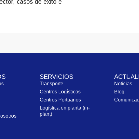
ctor, casos de éxito e
OS
SERVICIOS
ACTUAL
ros
Transporte
Noticias
Centros Logísticos
Blog
Centros Portuarios
Comunica
Logística en planta (in-
plant)
nosotros