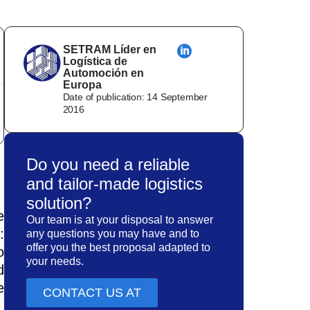
SETRAM Líder en
Logística de
Automoción en
Europa
Date of publication:
14 September
2016
Do you need a reliable
and tailor-made logistics
solution?
e
Our team is at your disposal to answer
:
any questions you may have and to
offer you the best proposal adapted to
o
your needs.
d
e
CONTACT US AT