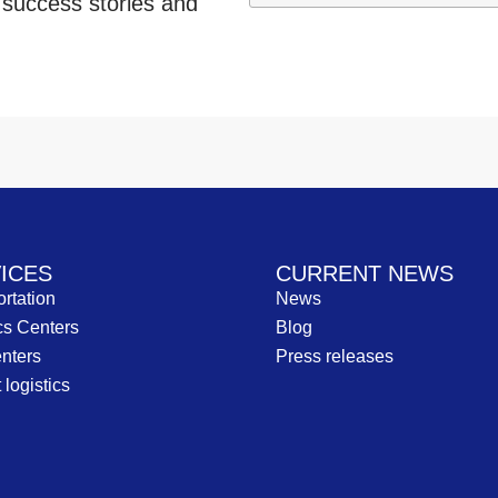
 success stories and
ICES
CURRENT NEWS
rtation
News
cs Centers
Blog
nters
Press releases
 logistics