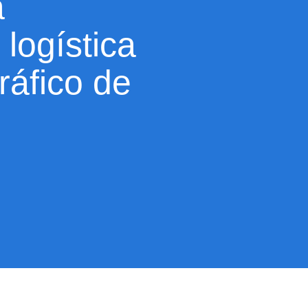
a
 logística
tráfico de