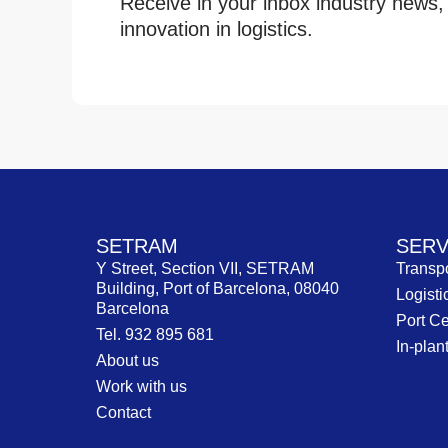
Receive in your inbox industry news,
innovation in logistics.
SETRAM
SERV
Y Street, Section VII, SETRAM
Transpo
Building, Port of Barcelona, 08040
Logisti
Barcelona
Port Ce
Tel. 932 895 681
In-plant
About us
Work with us
Contact