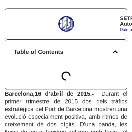
SETR
Auto
Date o
Table of Contents
Barcelona,16 d’abril de 2015.-
Durant el
primer trimestre de 2015 dos dels tràfics
estratègics del Port de Barcelona mostren una
evolució especialment positiva, amb ritmes de
creixement de dos dígits. D’una banda, les
línies de les autopistes del mar amb Itàlia i el