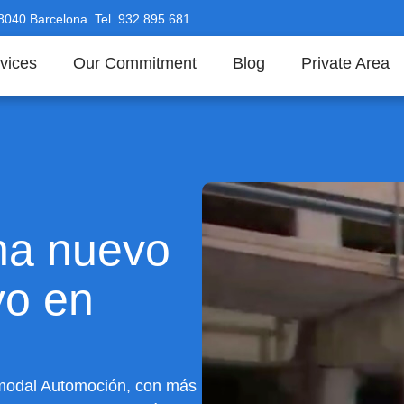
08040 Barcelona. Tel. 932 895 681
vices
Our Commitment
Blog
Private Area
a nuevo
vo en
rmodal Automoción, con más