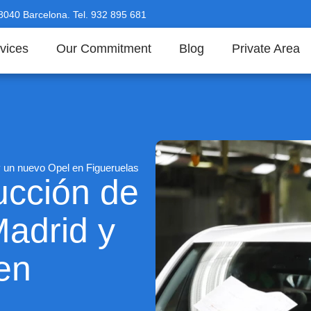
08040 Barcelona. Tel. 932 895 681
vices
Our Commitment
Blog
Private Area
y un nuevo Opel en Figueruelas
ducción de
adrid y
en