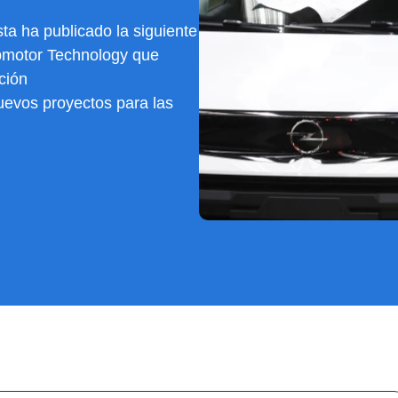
ta ha publicado la siguiente
apmotor Technology que
ción
nuevos proyectos para las