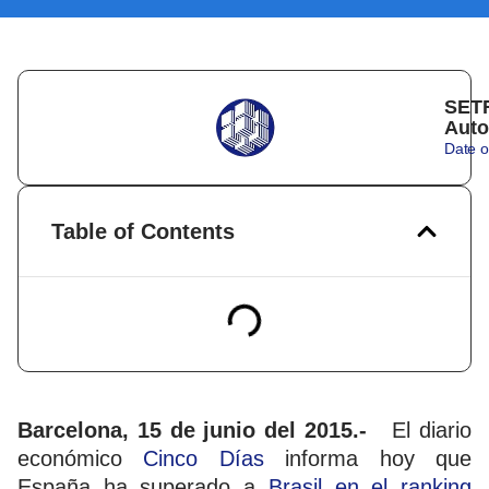
SETR
Auto
Date o
Table of Contents
Barcelona, 15 de junio del 2015.-
El diario
económico
Cinco Días
informa hoy que
España ha superado a
Brasil en el ranking