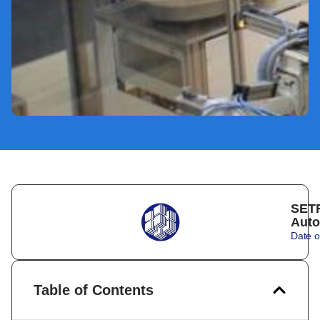
SETR
Auto
Date o
Table of Contents