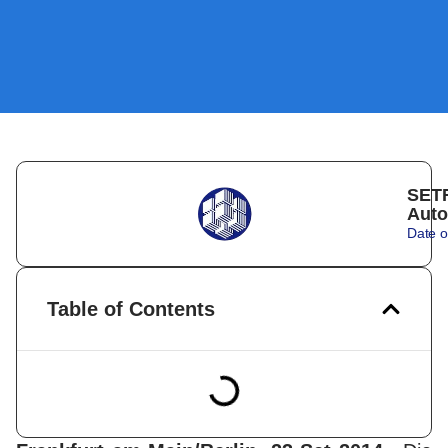
SETR
Auto
Date o
Table of Contents