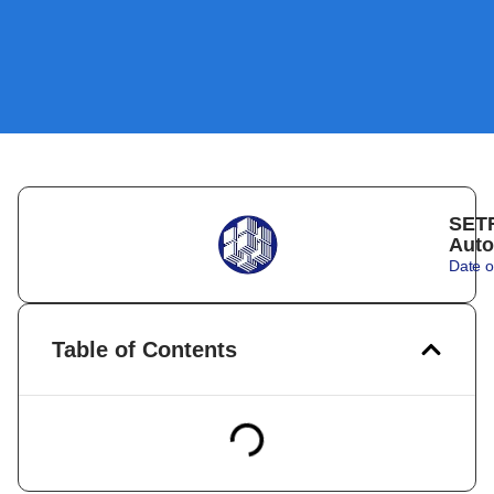
SETR
Auto
Date o
Table of Contents