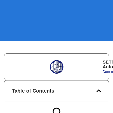
SETR
Auto
Date o
Table of Contents